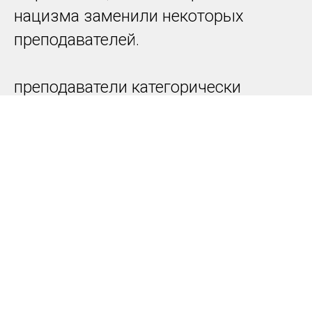
нацизма заменили некоторых
преподавателей.
преподаватели категорически
отказались сотрудничать
с нацистами, и в 1933 году приняли
решение закрыть школу. после этого
решения мис ван дер роэ, гропиус,
альберсы и многие другие
последователи школы баухаус
бежали в сша, где продолжили
и в дальнейшем оказывать сильное
влияние на искусство и дизайн xx