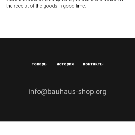
the receipt of the goods in good time.
товары
история
контакты
info@bauhaus-shop.org